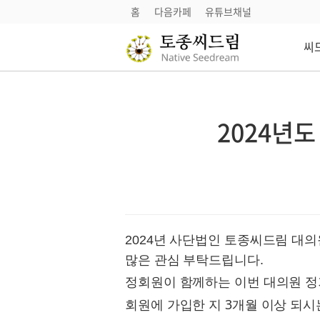
홈
다음카페
유튜브채널
씨
씨드림
씨앗소식
씨앗도감
2024년
정기씨앗나눔
씨앗마당
참여하기
후원안내
2024년 사단법인 토종씨드림 대
다음카페
많은 관심 부탁드립니다.
유튜브채널
정회원이 함께하는 이번 대의원 
회원에 가입한 지 3개월 이상 되