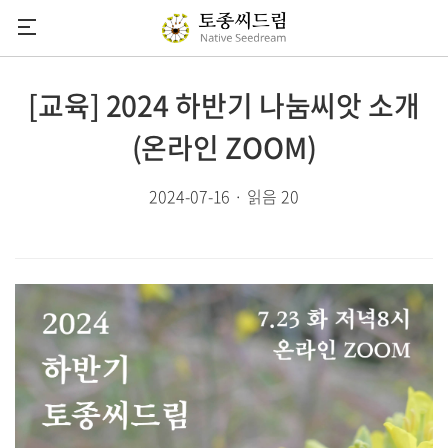
씨드림
[교육] 2024 하반기 나눔씨앗 소개
씨앗소식
(온라인 ZOOM)
씨앗도감
2024-07-16 · 읽음 20
정기씨앗나눔
씨앗마당
참여하기
후원안내
다음카페
유튜브채널