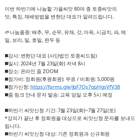
이번 하반기에 나눔할 가을씨앗 80여 종 토종씨앗의
맛, 특징, 재배방법을 변현단 대표가 알려드립니다.
🌱나눔품종: 배추, 무, 순무, 유채, 갓, 아욱, 시금치, 파, 메
밀, 보리, 밀, 호밀, 완두 등
◼️강사: 변현단 대표 (사단법인 토종씨드림)
◼️일시: 2024년 7월 23일(화) 저녁 8시
◼️장소: 온라인 줌 ZOOM
◼️참가비: 정회원(후원회원): 무료 / 비회원: 5,000원
◼️참가신청:
https://forms.gle/jbF7Qs7qpHgsVfV38
◼️줌 링크 안내 문자 발송: 교육 당일 오후 5시 예정
◼️하반기 씨앗신청 기간: 7월 23일(화)~7월 27일(토)
*강의가 끝난 후 정회원을 대상으로 씨앗신청 문자를 보내드
립니다.
◼️하반기 씨앗신청 대상: 기존 정회원과 신규회원