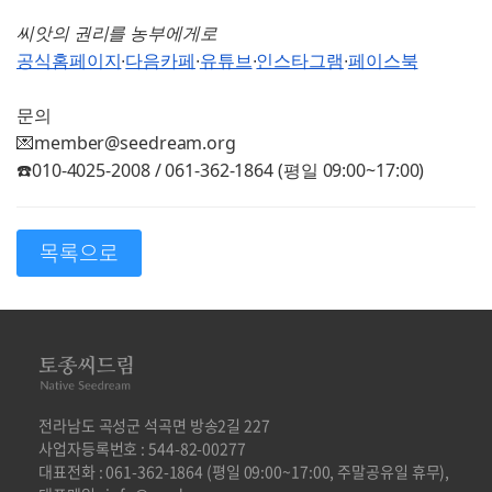
씨앗의 권리를 농부에게로
공식홈페이지
∙
다음카페
∙
유튜브
∙
인스타그램
∙
페이스북
문의
💌member@seedream.org
☎️010-4025-2008 / 061-362-1864 (평일 09:00~17:00)
목록으로
전라남도 곡성군 석곡면 방송2길 227
사업자등록번호 : 544-82-00277
대표전화 : 061-362-1864 (평일 09:00~17:00, 주말공유일 휴무),