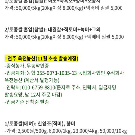
1/토종쌀 혼입(맵쌀): 화도+북흑조+향미+조동지
가격: 50,000/5kg(20kg이상 8,000/kg)+택배비 일괄 5,000
2/토종쌀 혼입(찹쌀): 대궐찰+적토미+녹미+그외
가격: 50,000/5kg(20kg이상 8,000/kg) +택배비 일괄 5,000
전주 옥전농산(11월 초순 발송예정)
-증식농가, 무농약인증
-입금계좌: 농협 355-0073-1035-13 농업회사법인 주식회사
옥전농산 (계산서 발행가능)
-연락처: 010-6759-8810(문자로 주소, 연락처, 입금자명
발송요망, 낮 12시 주문 마감)
-입금기준 선착순 발송
1/토종쌀(메벼): 한양조(적미), 향미
-가격: 3,500원/500g, 6,000/1kg, 23,000/4kg, 50,000/10kg