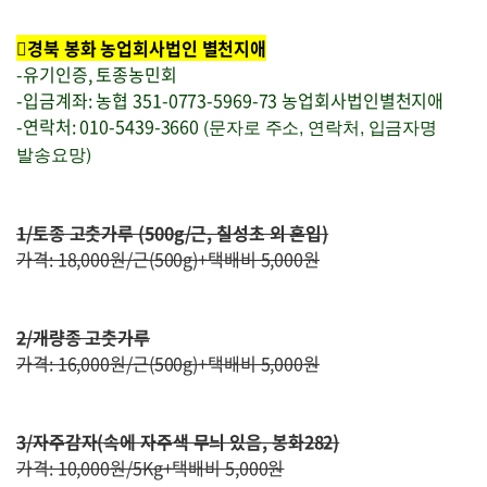
로그인
경북 봉화 농업회사법인 별천지애
회원가입
-유기인증, 토종농민회
-입금계좌: 농협 351-0773-5969-73 농업회사법인별천지애
-연락처: 010-5439-3660
(문자로 주소, 연락처, 입금자명
발송요망)
1/토종 고춧가루 (500g/근, 칠성초 외 혼입)
가격: 18,000원/근(500g)+택배비 5,000원
2/개량종 고춧가루
가격: 16,000원/근(500g)+택배비 5,000원
3/자주감자(속에 자주색 무늬 있음, 봉화282)
가격: 10,000원/5Kg+택배비 5,000원