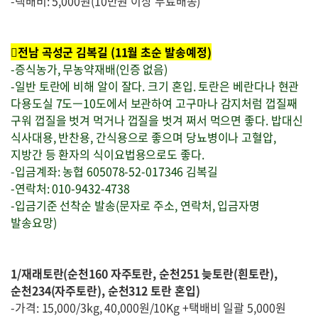
-택배비: 5,000원(10만원 이상 무료배송)
전남 곡성군 김복길 (11월 초순 발송예정)
-증식농가, 무농약재배(인증 없음)
-일반 토란에 비해 알이 잘다. 크기 혼입. 토란은 베란다나 현관
다용도실 7도ㅡ10도에서 보관하여 고구마나 감지처럼 껍질째
구워 껍질을 벗겨 먹거나 껍질을 벗겨 쩌서 먹으면 좋다. 밥대신
식사대용, 반찬용, 간식용으로 좋으며 당뇨병이나 고혈압,
지방간 등 환자의 식이요법용으로도 좋다.
-입금계좌: 농협 605078-52-017346 김복길
-연락처: 010-9432-4738
-입금기준 선착순 발송(문자로 주소, 연락처, 입금자명
발송요망)
1/재래토란(순천160 자주토란, 순천251 늦토란(흰토란),
순천234(자주토란), 순천312 토란 혼입)
-가격: 15,000/3kg, 40,000원/10Kg +택배비 일괄 5,000원