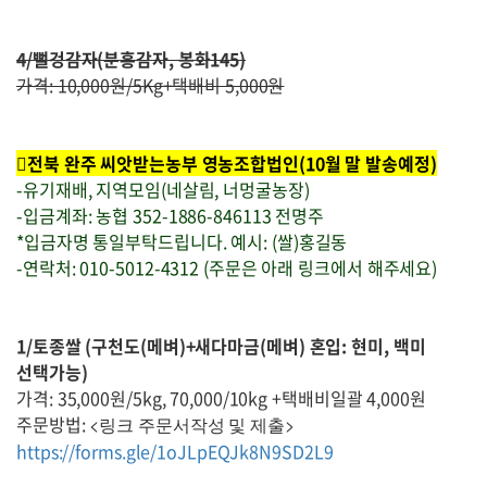
4/뻘겅감자(분홍감자, 봉화145)
가격: 10,000원/5Kg+택배비 5,000원
전북 완주 씨앗받는농부 영농조합법인(10월 말 발송예정)
-유기재배, 지역모임(네살림, 너멍굴농장)
-입금계좌: 농협 352-1886-846113 전명주
*입금자명 통일부탁드립니다. 예시: (쌀)홍길동
-연락처: 010-5012-4312 (주문은 아래 링크에서 해주세요)
1/토종쌀 (구천도(메벼)+새다마금(메벼) 혼입: 현미, 백미
선택가능)
가격: 35,000원/5kg, 70,000/10kg +택배비일괄 4,000원
주문방법:
<링크 주문서작성 및 제출>
https://forms.gle/1oJLpEQJk8N9SD2L9