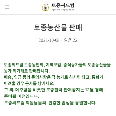
씨드림
토종농산물 판매
씨앗소식
2021-10-08 · 읽음 22
씨앗도감
정기씨앗나눔
씨앗마당
토종씨드림 토종농민회, 지역모임, 증식농가들의 토종농산물을
농가 직거래로 판매합니다.
참여하기
배송, 입금 등의 문의사항은 각 농가로 하시면 되고, 통화가
어려울 경우 문자를 남기세요.
후원안내
그 외, 메주콩을 비롯한 토종잡곡 판매공지는 12월 경에
다음카페
준비될 예정입니다.
유튜브채널
토종씨드림 회원님들의 건강한 밥상을 응원합니다.