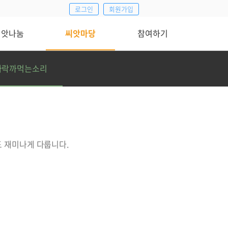
로그인
회원가입
씨앗나눔
씨앗마당
참여하기
나락까먹는소리
도 재미나게 다룹니다.