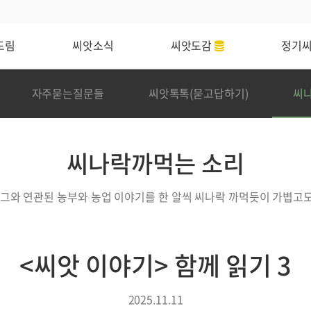
드림
씨앗소식
씨앗도감
정기
자주묻는질문들
씨앗톡톡(묻고답하기)
씨
씨나락까먹는 소리
 그와 연관된 농부와 농업 이야기를 한 알씩 씨나락 까먹듯이 가볍고
<씨앗 이야기> 함께 읽기 3
2025.11.11