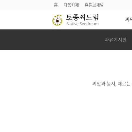
홈
다음카페
유튜브채널
씨
씨드림
씨앗소식
자유게시판
씨앗도감
정기씨앗나눔
씨앗마당
참여하기
씨앗과 농사, 때로는
후원안내
다음카페
유튜브채널