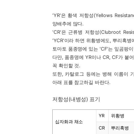
'YR'은 황색 저항성(Yellows Re
양배추에 많다.
'CR'은 근류병 저항성(Clubroot 
'YCR'이라 하면 위황병에도, 뿌리혹
토마토 품종명에 있는 'CF'는 잎곰팡
다만, 품종명에 YR이나 CR, CF가
꼭 확인할 것.
또한, 카탈로그 등에는 병해 이름이 기호
아래 표를 참고하길 바란다.
저항성(내병성) 표기
YR
위황병
십자화과 채소
CR
뿌리혹병