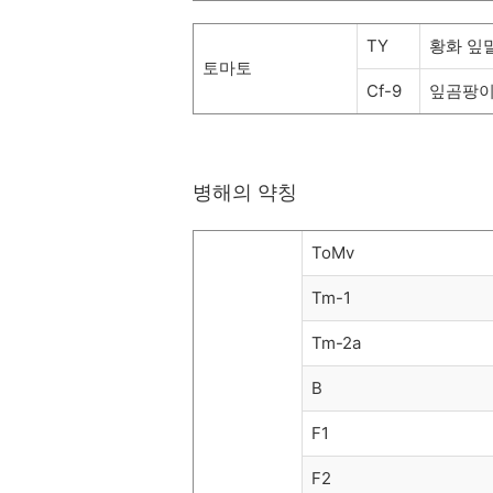
TY
황화 잎
토마토
Cf-9
잎곰팡이
병해의 약칭
ToMv
Tm-1
Tm-2a
B
F1
F2