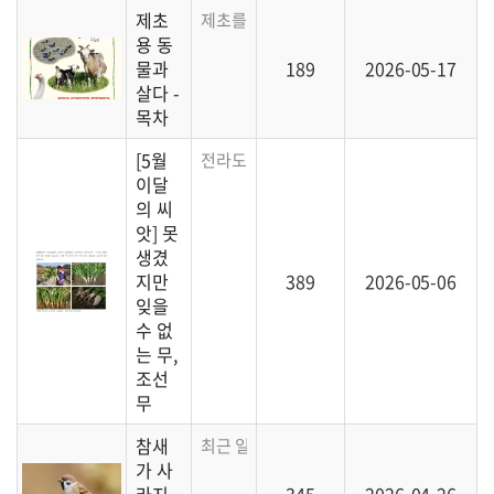
제초
제초를 목적으로 동물을 사육하는 이야기입
용 동
물과
189
2026-05-17
살다 -
목차
[5월
전라도 지역에서 오래도록 이어온 '판엽계 
이달
의 씨
앗] 못
생겼
지만
389
2026-05-06
잊을
수 없
는 무,
조선
무
참새
최근 일본의 조사에 의하면 흔히 볼 수 있던
가 사