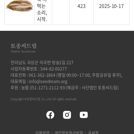
먹는
423
2025-10-17
소리,
시작.
전라남도 곡성군 석곡면 방송2길 227
사업자등록번호 : 544-82-00277
대표전화 : 061-362-1864 (평일 09:00~17:00, 주말공유일 휴무),
대표메일 : info@seedream.org
후원 : 농협 351-1271-2112-93 (예금주 : 사단법인 토종씨드림)
Copyright ©토종씨드림. Co.,Ltd. All rights reserved.
·
·
이용약관
개인정보취급방침
국세청