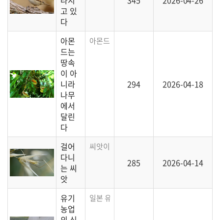
라지
345
2026-04-26
고 있
다
아몬
아몬드는 땅콩 같이 땅에서 열리는 게 아니라
드는
땅속
이 아
니라
294
2026-04-18
나무
에서
달린
다
걸어
씨앗이 걸어다닐 수 있다니! 신기하고 놀라
다니
285
2026-04-14
는 씨
앗
유기
일본 유기농업 농민의 농사 이야기입니다.
농업
의 신