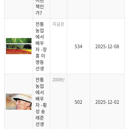
어떤
책인
가?
전통
지금은 유명하신 장흥의 이영동 선생님과 20
농업
에서
배우
534
2025-12-08
자 -장
흥 이
영동
선생
전통
2008년에 만나 뵈었던 횡성의 송래준 선생
농업
에서
배우
502
2025-12-02
자 -횡
성 송
래준
선생