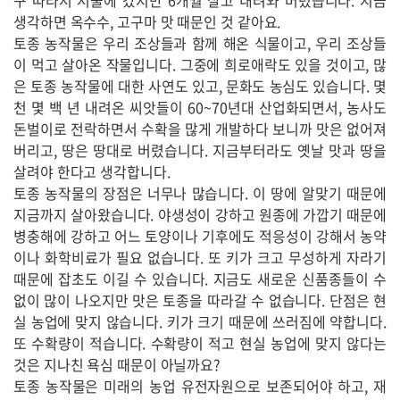
구 따라서 서울에 갔지만 6개월 살고 내려와 버렸습니다. 지금
생각하면 옥수수, 고구마 맛 때문인 것 같아요.
토종 농작물은 우리 조상들과 함께 해온 식물이고, 우리 조상들
이 먹고 살아온 작물입니다. 그중에 희로애락도 있을 것이고, 많
은 토종 농작물에 대한 사연도 있고, 문화도 농심도 있습니다. 몇
천 몇 백 년 내려온 씨앗들이 60~70년대 산업화되면서, 농사도
돈벌이로 전락하면서 수확을 많게 개발하다 보니까 맛은 없어져
버리고, 땅은 땅대로 버렸습니다. 지금부터라도 옛날 맛과 땅을
살려야 한다고 생각합니다.
토종 농작물의 장점은 너무나 많습니다. 이 땅에 알맞기 때문에
지금까지 살아왔습니다. 야생성이 강하고 원종에 가깝기 때문에
병충해에 강하고 어느 토양이나 기후에도 적응성이 강해서 농약
이나 화학비료가 필요 없습니다. 또 키가 크고 무성하게 자라기
때문에 잡초도 이길 수 있습니다. 지금도 새로운 신품종들이 수
없이 많이 나오지만 맛은 토종을 따라갈 수 없습니다. 단점은 현
실 농업에 맞지 않습니다. 키가 크기 때문에 쓰러짐에 약합니다.
또 수확량이 적습니다. 수확량이 적고 현실 농업에 맞지 않다는
것은 지나친 욕심 때문이 아닐까요?
토종 농작물은 미래의 농업 유전자원으로 보존되어야 하고, 재