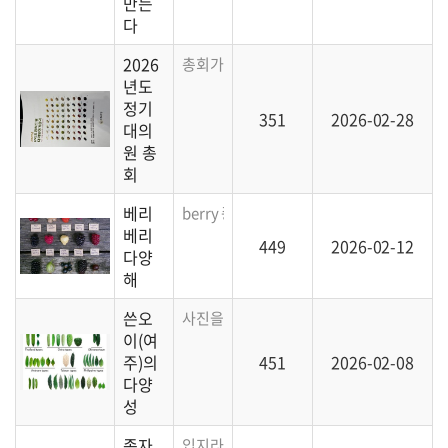
만든
다
2026
총회가 시작됩니다.
년도
정기
351
2026-02-28
대의
원 총
회
베리
berry 종류는 참으로 다양합니다.
베리
449
2026-02-12
다양
해
쓴오
사진을 통해 쓴오이가 얼마나 다양한지 한눈
이(여
주)의
451
2026-02-08
다양
성
종자
입지라는 나이인 15세의 일본인 청소년이 