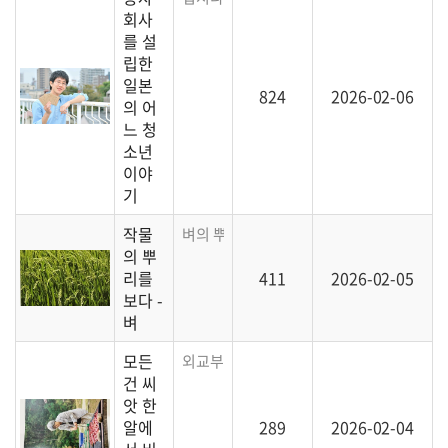
회사
를 설
립한
일본
824
2026-02-06
의 어
느 청
소년
이야
기
작물
벼의 뿌리에 대해 살펴봅니다.
의 뿌
리를
411
2026-02-05
보다 -
벼
모든
외교부에서 간행하는 잡지에 소개된 씨드림
건 씨
앗 한
알에
289
2026-02-04