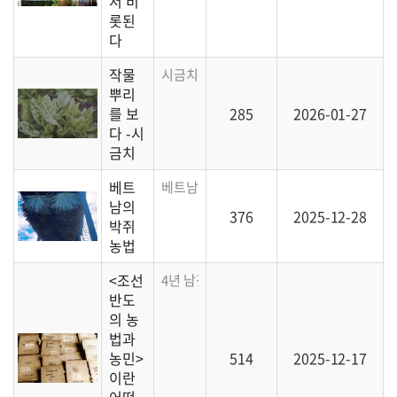
서 비
롯된
다
작물
시금치의 뿌리에 대해 알아봅시다
뿌리
를 보
285
2026-01-27
다 -시
금치
베트
베트남의 농민은 박쥐를 이용해 생태적으로 
남의
376
2025-12-28
박쥐
농법
<조선
4년 남짓 걸려 완역한 <조선 반도의 농법과 
반도
의 농
법과
농민>
514
2025-12-17
이란