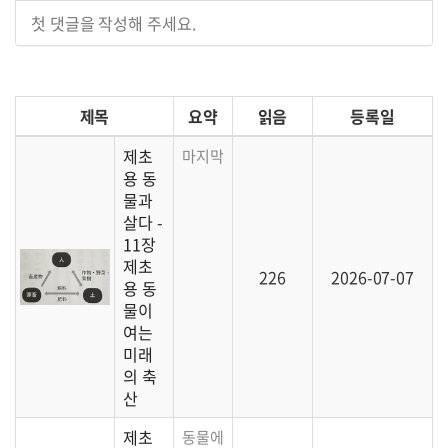
첫 댓글을 작성해 주세요.
제목
요약
읽음
등록일
제초
마지막으로 저자는 '작은 축산'을 지향하는
용 동
물과
살다 -
11장
제초
226
2026-07-07
용 동
물이
여는
미래
의 축
산
제초
동물에게서 얻어 활용할 수 있는 다양한 부