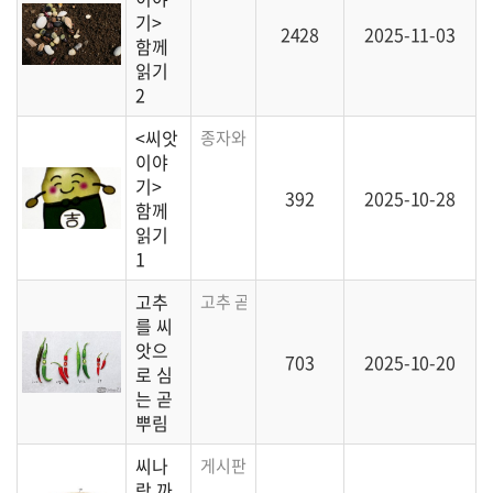
기>
2428
2025-11-03
함께
읽기
2
<씨앗
종자와 종묘회사에 대한 정보를 담은 일본 
이야
기>
392
2025-10-28
함께
읽기
1
고추
고추 곧뿌림(직파)에 대한 이야기
를 씨
앗으
703
2025-10-20
로 심
는 곧
뿌림
씨나
게시판 소개
락 까