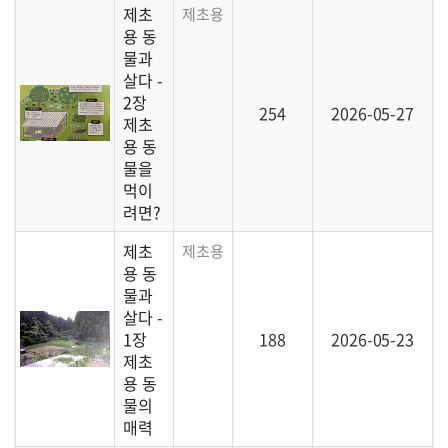
제초
제초용 동물을 사육하기 위한 본격 준비 단
용 동
물과
살다 -
2장
254
2026-05-27
제초
용 동
물을
먹이
려면?
제초
제초용 동물을 소개하기 시작합니다.
용 동
물과
살다 -
1장
188
2026-05-23
제초
용 동
물의
매력