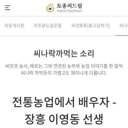
씨드림
자유게시판
자주묻는질문들
씨앗톡톡(묻고답하기)
씨나
씨앗소식
씨앗도감
씨나락까먹는 소리
정기씨앗나눔
씨앗과 농사, 때로는 그와 연관된 농부와 농업 이야기를 한 알씩
씨앗마당
씨나락 까먹듯이 가볍고도 재미나게 다룹니다.
참여하기
후원안내
전통농업에서 배우자 -
다음카페
유튜브채널
장흥 이영동 선생