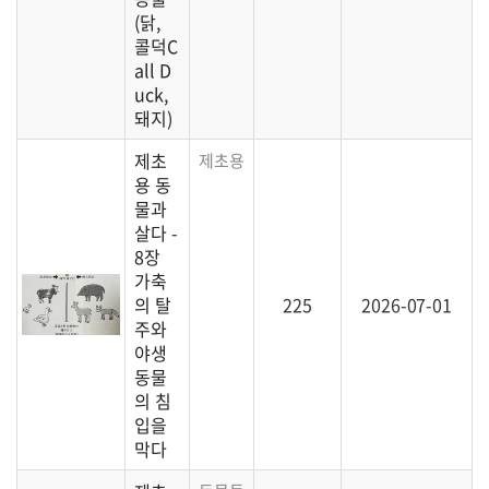
(닭,
콜덕C
all D
uck,
돼지)
제초
제초용 동물을 관리하는 방법에 대한 설명입
용 동
물과
살다 -
8장
가축
의 탈
225
2026-07-01
주와
야생
동물
의 침
입을
막다