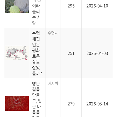
이라
295
2026-04-10
불리
는 사
람
수렵
수렵채집과 농경으로 대표되는 인간의 생산 
채집
인은
평화
251
2026-04-03
로운
삶을
살았
을까?
빵은
아시아 각지의 주요 곡물을 살펴봅니다.
길을
만들
고, 밥
279
2026-03-14
은 마
을을