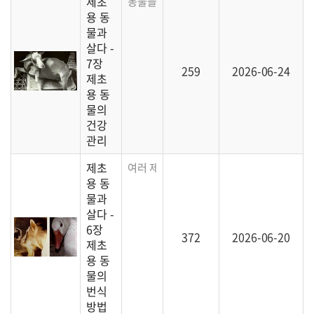
제초
동물들이 건강하게 자랄 수 있도록 돕는 방
용 동
물과
살다 -
7장
259
2026-06-24
제초
용 동
물의
건강
관리
제초
여러 제초용 동물의 번식과 새끼 보호에 대한
용 동
물과
살다 -
6장
372
2026-06-20
제초
용 동
물의
번식
방법