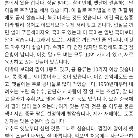
본에서 왔을 겁니다. 상남 밭벼는 찰벼인데, 옛날에 결혼하는 날
이걸로 주먹밥을 해서 줬습니다. 이 쌀로 주먹밥을 하면 며칠 뒤
에도 굳지 않습니다. 녹토미라는 것도 있습니다. 이건 극만생종
이라 빨리 심어도 이모작보다 늦게 서리 맞고 벱니다. 껍질을 까
면 쌀이 푸른색이지요. 흑미도 있는데 이 흑미는 일반 흑미보다
알이 작습니다. 그래서 모르는 사람은 까만깨인 줄 압니다. 이것
도 아주 맛이 좋습니다. 속까지 다 검진 않지만 도정해도 조금 검
은빛이 납니다. 이것 말고도 벼는 모두 10여 가지가 있고, 새로
육종하고 있는 것들이 있습니다.
이밖에 보리와 밀이 1종씩 있고, 콩 종류는 10가지 이상 있습니
다. 콩 중에는 제비콩이라는 것이 있습니다. 이건 한약재로도 쓰
고, 옛날에는 주로 콩나물로 많이 먹었습니다. 1950년대부터 내
려오는 노란 옥수수, 단단하고 바람이 잘 안 드는 조선무, 잘 타
고 올라가 수확량도 많은 울타리콩 등도 있습니다. 요즘 중국에
서 팥이 많이 들어오는데, 여기 있는 우리 것은 좀 어두운 붉은
색이지만 중국 팥은 선명하게 빨갛습니다. 제가 재배하는 토종
감자는 맛은 좋은데 좀 씁니다.
고추도 옛날부터 심던 것을 그대로 심습니다. 껍질이 얇아서 햇
볕에 조금만 내놔도 잘 마릅니다. 먹으면 처음에는 사근사근하