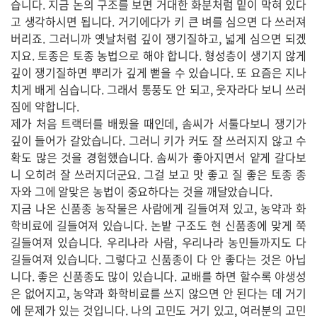
습니다. 지금 논의 구조를 보면 거대한 화분처럼 밑이 막혀 있다
고 생각하시면 됩니다. 거기에다가 키 큰 벼를 심으면 다 쓰러져
버리죠. 그러니까 옛날처럼 깊이 쟁기질하고, 넓게 심으면 되겠
지요. 토종은 토종 농법으로 해야 합니다. 형성층이 생기지 않게
깊이 쟁기질하면 뿌리가 깊게 뻗을 수 있습니다. 또 요즘은 지나
치게 배게 심습니다. 그래서 통풍도 안 되고, 웃자라다 보니 쓰러
짐에 약합니다.
제가 처음 트랙터를 배웠을 때인데, 솜씨가 서툴다보니 쟁기가
깊이 들어가 갈았습니다. 그러니 키가 커도 잘 쓰러지지 않고 수
확도 많은 것을 경험했습니다. 솜씨가 좋아지면서 얕게 갈다보
니 오히려 잘 쓰러지더군요. 그걸 보고 맛 좋고 질 좋은 토종 종
자와 그에 알맞은 농법이 중요하다는 것을 깨달았습니다.
지금 나온 신품종 농작물은 사람에게 길들여져 있고, 농약과 화
학비료에 길들여져 있습니다. 논밭 구조도 현 신품종에 맞게 쭉
길들여져 있습니다. 우리나라 사람, 우리나라 농민들까지도 다
길들여져 있습니다. 그렇다고 신품종이 다 안 좋다는 것은 아닙
니다. 좋은 신품종도 많이 있습니다. 교배를 하면 할수록 야생성
은 없어지고, 농약과 화학비료를 쓰지 않으면 안 된다는 데 거기
에 문제가 있는 것입니다. 나의 고민도 거기 있고, 여러분의 고민