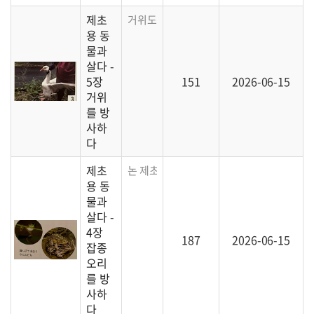
제초
거위도 훌륭한 제초용 동물이라고 합니다. 한
용 동
물과
살다 -
5장
151
2026-06-15
거위
를 방
사하
다
제초
논 제초용으로 활용하는 오리 농법에 대한 
용 동
물과
살다 -
4장
187
2026-06-15
잡종
오리
를 방
사하
다