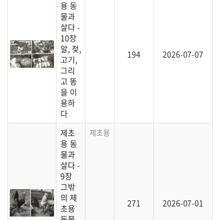
용 동
물과
살다 -
10장
알, 젖,
194
2026-07-07
고기,
그리
고 똥
을 이
용하
다
제초
제초용 동물로 활용할 수 있는 여러 가축 이
용 동
물과
살다 -
9장
그밖
의 제
271
2026-07-01
초용
동물