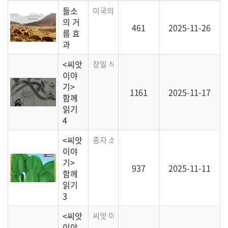
들소
미국의 들소가 이동하며 발생하는 의외의 거
의 거
461
2025-11-26
름 효
과
<씨앗
장일 식물, 단일 식물, 그리고 고정종에 대한
이야
기>
1161
2025-11-17
함께
읽기
4
<씨앗
종자 소독, 품종명, 저항성에 대한 이야기
이야
기>
937
2025-11-11
함께
읽기
3
<씨앗
씨앗 이야기 1장 씨앗과 품종에 대한 문답
이야