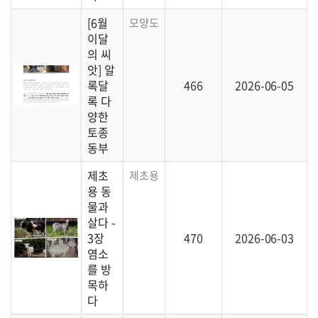
[6월
모양도 색도 맛도 다른, 다양한 '토종동부'를
이달
의 씨
앗] 알
록달
466
2026-06-05
록 다
양한
토종
동부
제초
제초용 동물 가운데 염소에 대한 이야기가 
용 동
물과
살다 -
3장
470
2026-06-03
염소
를 방
목하
다