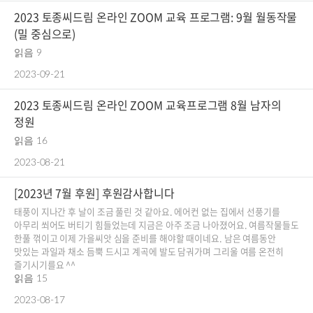
2023 토종씨드림 온라인 ZOOM 교육 프로그램: 9월 월동작물
(밀 중심으로)
읽음 9
2023-09-21
2023 토종씨드림 온라인 ZOOM 교육프로그램 8월 남자의
정원
읽음 16
2023-08-21
[2023년 7월 후원] 후원감사합니다
태풍이 지나간 후 날이 조금 풀린 것 같아요. 에어컨 없는 집에서 선풍기를
아무리 쐬어도 버티기 힘들었는데 지금은 아주 조금 나아졌어요. 여름작물들도
한풀 꺾이고 이제 가을씨앗 심을 준비를 해야할 때이네요. 남은 여름동안
맛있는 과일과 채소 듬뿍 드시고 계곡에 발도 담궈가며 그리울 여름 온전히
즐기시기를요 ^^
읽음 15
2023-08-17