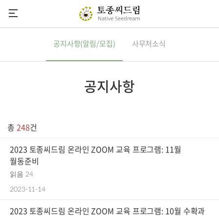
씨드림
공지사항(알림/모집)
사무처소식
씨앗소식
씨앗도감
공지사항
정기씨앗나눔
씨앗마당
총
248
건
참여하기
2023 토종씨드림 온라인 ZOOM 교육 프로그램: 11월
후원안내
월동준비
다음카페
읽음 24
유튜브채널
2023-11-14
2023 토종씨드림 온라인 ZOOM 교육 프로그램: 10월 수확과